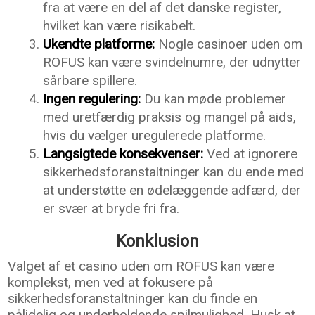
fra at være en del af det danske register,
hvilket kan være risikabelt.
Ukendte platforme:
Nogle casinoer uden om
ROFUS kan være svindelnumre, der udnytter
sårbare spillere.
Ingen regulering:
Du kan møde problemer
med uretfærdig praksis og mangel på aids,
hvis du vælger uregulerede platforme.
Langsigtede konsekvenser:
Ved at ignorere
sikkerhedsforanstaltninger kan du ende med
at understøtte en ødelæggende adfærd, der
er svær at bryde fri fra.
Konklusion
Valget af et casino uden om ROFUS kan være
komplekst, men ved at fokusere på
sikkerhedsforanstaltninger kan du finde en
pålidelig og underholdende spilmulighed. Husk at