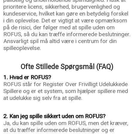
prioritere licens, sikkerhed, brugervenlighed og
kundeservice, hvilket kan gøre en betydelig forskel
i din oplevelse. Det er vigtigt at være opmærksom
på de risici, der følger med at spille uden om
ROFUS, så du kan træffe informerede beslutninger.
Ansvarligt spil må altid være i centrum for din
spilleoplevelse.
Ofte Stillede Spørgsmål (FAQ)
1. Hvad er ROFUS?
ROFUS står for Register Over Frivilligt Udelukkede
Spillere og er et system, som hjælper spillere med
at udelukke sig selv fra at spille.
2. Kan jeg spille sikkert uden om ROFUS?
Ja, du kan spille uden om ROFUS, men det kræver,
at du træffer informerede beslutninger og er