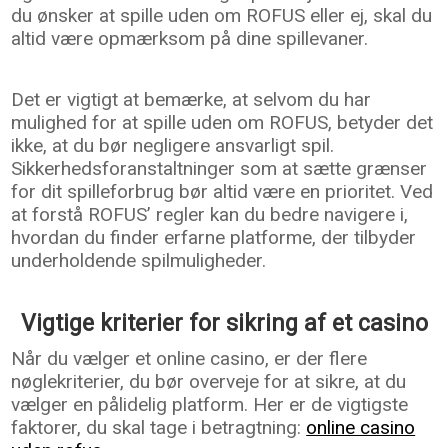
du ønsker at spille uden om ROFUS eller ej, skal du
altid være opmærksom på dine spillevaner.
Det er vigtigt at bemærke, at selvom du har
mulighed for at spille uden om ROFUS, betyder det
ikke, at du bør negligere ansvarligt spil.
Sikkerhedsforanstaltninger som at sætte grænser
for dit spilleforbrug bør altid være en prioritet. Ved
at forstå ROFUS’ regler kan du bedre navigere i,
hvordan du finder erfarne platforme, der tilbyder
underholdende spilmuligheder.
Vigtige kriterier for sikring af et casino
Når du vælger et online casino, er der flere
nøglekriterier, du bør overveje for at sikre, at du
vælger en pålidelig platform. Her er de vigtigste
faktorer, du skal tage i betragtning:
online casino