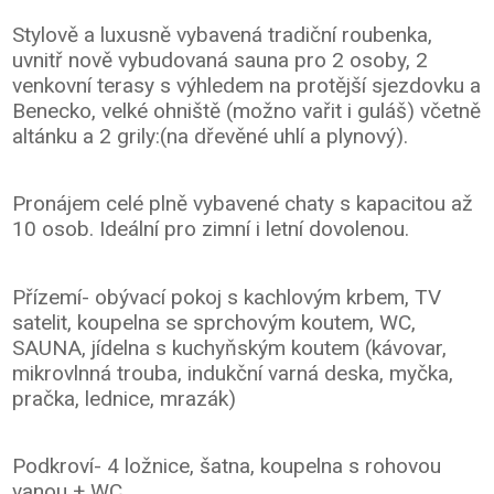
Stylově a luxusně vybavená tradiční roubenka,
uvnitř nově vybudovaná sauna pro 2 osoby, 2
venkovní terasy s výhledem na protější sjezdovku a
Benecko, velké ohniště (možno vařit i guláš) včetně
altánku a 2 grily:(na dřevěné uhlí a plynový).
Pronájem celé plně vybavené chaty s kapacitou až
10 osob. Ideální pro zimní i letní dovolenou.
Přízemí- obývací pokoj s kachlovým krbem, TV
satelit, koupelna se sprchovým koutem, WC,
SAUNA, jídelna s kuchyňským koutem (kávovar,
mikrovlnná trouba, indukční varná deska, myčka,
pračka, lednice, mrazák)
Podkroví- 4 ložnice, šatna, koupelna s rohovou
vanou + WC