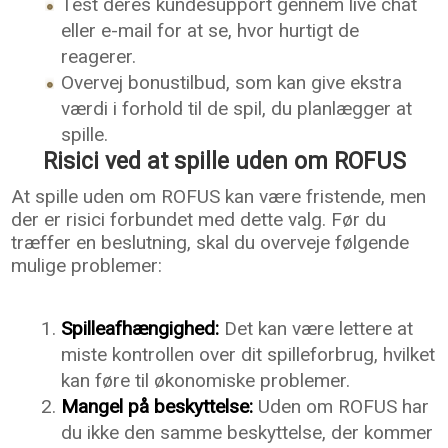
Test deres kundesupport gennem live chat
eller e-mail for at se, hvor hurtigt de
reagerer.
Overvej bonustilbud, som kan give ekstra
værdi i forhold til de spil, du planlægger at
spille.
Risici ved at spille uden om ROFUS
At spille uden om ROFUS kan være fristende, men
der er risici forbundet med dette valg. Før du
træffer en beslutning, skal du overveje følgende
mulige problemer:
Spilleafhængighed:
Det kan være lettere at
miste kontrollen over dit spilleforbrug, hvilket
kan føre til økonomiske problemer.
Mangel på beskyttelse:
Uden om ROFUS har
du ikke den samme beskyttelse, der kommer