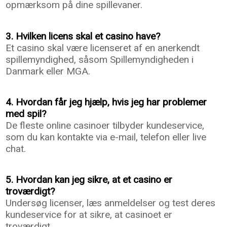
opmærksom på dine spillevaner.
3. Hvilken licens skal et casino have?
Et casino skal være licenseret af en anerkendt
spillemyndighed, såsom Spillemyndigheden i
Danmark eller MGA.
4. Hvordan får jeg hjælp, hvis jeg har problemer
med spil?
De fleste online casinoer tilbyder kundeservice,
som du kan kontakte via e-mail, telefon eller live
chat.
5. Hvordan kan jeg sikre, at et casino er
troværdigt?
Undersøg licenser, læs anmeldelser og test deres
kundeservice for at sikre, at casinoet er
troværdigt.