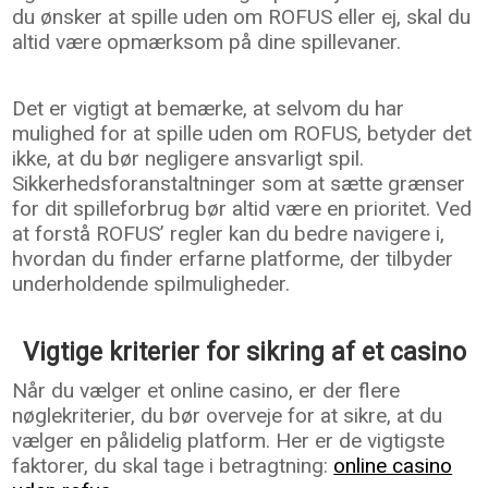
du ønsker at spille uden om ROFUS eller ej, skal du
altid være opmærksom på dine spillevaner.
Det er vigtigt at bemærke, at selvom du har
mulighed for at spille uden om ROFUS, betyder det
ikke, at du bør negligere ansvarligt spil.
Sikkerhedsforanstaltninger som at sætte grænser
for dit spilleforbrug bør altid være en prioritet. Ved
at forstå ROFUS’ regler kan du bedre navigere i,
hvordan du finder erfarne platforme, der tilbyder
underholdende spilmuligheder.
Vigtige kriterier for sikring af et casino
Når du vælger et online casino, er der flere
nøglekriterier, du bør overveje for at sikre, at du
vælger en pålidelig platform. Her er de vigtigste
faktorer, du skal tage i betragtning:
online casino