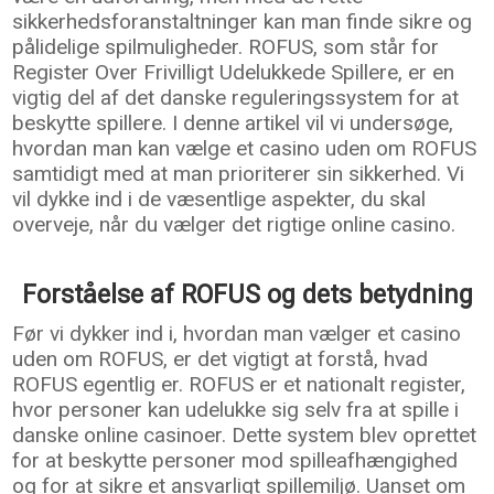
sikkerhedsforanstaltninger kan man finde sikre og
pålidelige spilmuligheder. ROFUS, som står for
Register Over Frivilligt Udelukkede Spillere, er en
vigtig del af det danske reguleringssystem for at
beskytte spillere. I denne artikel vil vi undersøge,
hvordan man kan vælge et casino uden om ROFUS
samtidigt med at man prioriterer sin sikkerhed. Vi
vil dykke ind i de væsentlige aspekter, du skal
overveje, når du vælger det rigtige online casino.
Forståelse af ROFUS og dets betydning
Før vi dykker ind i, hvordan man vælger et casino
uden om ROFUS, er det vigtigt at forstå, hvad
ROFUS egentlig er. ROFUS er et nationalt register,
hvor personer kan udelukke sig selv fra at spille i
danske online casinoer. Dette system blev oprettet
for at beskytte personer mod spilleafhængighed
og for at sikre et ansvarligt spillemiljø. Uanset om