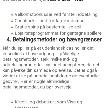
Velkomstbonusser ved første indbetaling
Cashback-tilbud for tabte indsatser
Gratis spins på bestemte live spil
Lojalitetsprogrammer for gentagne spillere
4. Betalingsmetoder og hævegrænser
Når du spiller på et udenlandsk casino, er det
essentielt at have adgang til pålidelige
betalingsmetoder. Tjek, hvilke ind- og
udbetalingsmetoder casinoet accepterer, da det
kan påvirke din samlede oplevelse. Det er også
vigtigt at se på udbetalingstiderne og eventuelle
gebyrer. Her er nogle almindelige
betalingsmetoder, du bør overveje:
Kredit- og debetkort som Visa og