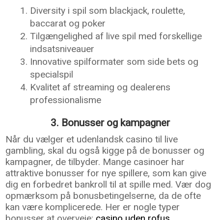
Diversity i spil som blackjack, roulette,
baccarat og poker
Tilgængelighed af live spil med forskellige
indsatsniveauer
Innovative spilformater som side bets og
specialspil
Kvalitet af streaming og dealerens
professionalisme
3. Bonusser og kampagner
Når du vælger et udenlandsk casino til live
gambling, skal du også kigge på de bonusser og
kampagner, de tilbyder. Mange casinoer har
attraktive bonusser for nye spillere, som kan give
dig en forbedret bankroll til at spille med. Vær dog
opmærksom på bonusbetingelserne, da de ofte
kan være komplicerede. Her er nogle typer
bonusser at overveje:
casino uden rofus