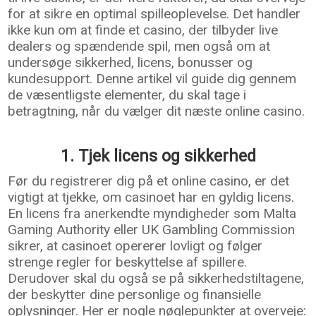
for at sikre en optimal spilleoplevelse. Det handler
ikke kun om at finde et casino, der tilbyder live
dealers og spændende spil, men også om at
undersøge sikkerhed, licens, bonusser og
kundesupport. Denne artikel vil guide dig gennem
de væsentligste elementer, du skal tage i
betragtning, når du vælger dit næste online casino.
1. Tjek licens og sikkerhed
Før du registrerer dig på et online casino, er det
vigtigt at tjekke, om casinoet har en gyldig licens.
En licens fra anerkendte myndigheder som Malta
Gaming Authority eller UK Gambling Commission
sikrer, at casinoet opererer lovligt og følger
strenge regler for beskyttelse af spillere.
Derudover skal du også se på sikkerhedstiltagene,
der beskytter dine personlige og finansielle
oplysninger. Her er nogle nøglepunkter at overveje: