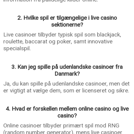
2. Hvilke spil er tilgængelige i live casino
sektionerne?
Live casinoer tilbyder typisk spil som blackjack,
roulette, baccarat og poker, samt innovative
specialspil.
3. Kan jeg spille på udenlandske casinoer fra
Danmark?
Ja, du kan spille på udenlandske casinoer, men det
er vigtigt at vælge dem, som er licenseret og sikre.
4. Hvad er forskellen mellem online casino og live
casino?
Online casinoer tilbyder primært spil mod RNG
(random number generator), mens live casinoer