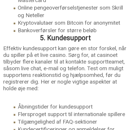
Mastercard
Online pengeoverførselstjenester som Skrill
og Neteller
Kryptovalutaer som Bitcoin for anonymitet
Bankoverførsler for større beløb
5. Kundesupport
Effektiv kundesupport kan gøre en stor forskel, når
du spiller på et live casino. Sørg for, at casinoet
tilbyder flere kanaler til at kontakte supportteamet,
såsom live chat, e-mail og telefon. Test om muligt
supportens reaktionstid og hjælpsomhed, før du
registrerer dig. Her er nogle vigtige aspekter at
holde øje med:
Åbningstider for kundesupport
Flersproget support til internationale spillere
Tilgængelighed af FAQ-sektioner
Kundecertificeringer og anmeldelser for