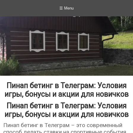
☰ Menu
Пинап бетинг в Телеграм: Условия
игры, бонусы и акции для новичков
Пинап бетинг в Телеграм: Условия
игры, бонусы и акции для новичков
Пинап бетинг в Телеграм – это современный
способ делать ставки на спортивные события