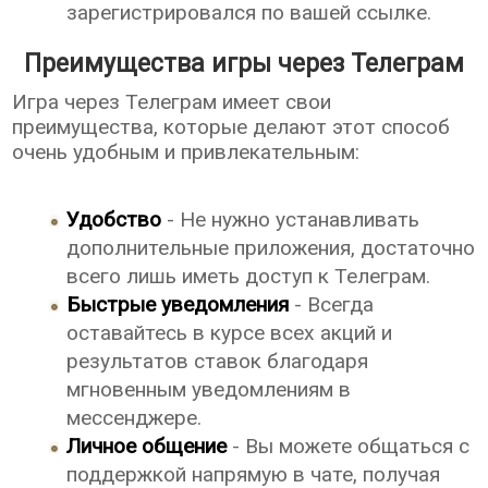
зарегистрировался по вашей ссылке.
Преимущества игры через Телеграм
Игра через Телеграм имеет свои
преимущества, которые делают этот способ
очень удобным и привлекательным:
Удобство
- Не нужно устанавливать
дополнительные приложения, достаточно
всего лишь иметь доступ к Телеграм.
Быстрые уведомления
- Всегда
оставайтесь в курсе всех акций и
результатов ставок благодаря
мгновенным уведомлениям в
мессенджере.
Личное общение
- Вы можете общаться с
поддержкой напрямую в чате, получая