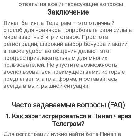
ответы на все интересующие вопросы.
Заключение
Пинап бетинг в Телеграм – это отличный
способ для новичков попробовать свои силы в
мире азартных игр и ставок. Простота
регистрации, широкий выбор бонусов и акций,
а также удобство общения делают этот
процесс привлекательным для многих
пользователей. Не упустите возможность
воспользоваться преимуществами, которые
предлагает эта платформа, и оставайтесь
всегда в выигрышной ситуации.
Часто задаваемые вопросы (FAQ)
1. Как зарегистрироваться в Пинап через
Телеграм?
Для регистрации нужно найти бота Пинап в