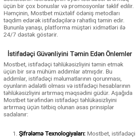
üçün bir çox bonuslar və promosyonlar təklif edilir.
Həmçinin, Mostbet müxtəlif ödəniş metodları
təqdim edərək istifadəçilərə rahatlıq təmin edir.
Bununla yanaşı, platforma müştəri xidmətləri ilə
24/7 dəstək göstərir.
İstifadəçi Güvənliyini Təmin Edən Önlemler
Mostbet, istifadəçi təhlükəsizliyini təmin etmək
üçün bir sıra mühüm addımlar atmışdır. Bu
addımlar, istifadəçi məlumatlarının qorunması,
oyunların ədalətli olması və istifadəçi hesablarının
təhlükəsizliyini artırmaq məqsədini güdür. Aşağıda
Mostbet tərəfindən istifadəçi təhlükəsizliyini
artırmaq üçün tətbiq olunan əsas prinsiplər
sadalanır:
Şifrələmə Texnologiyaları:
Mostbet, istifadəçi