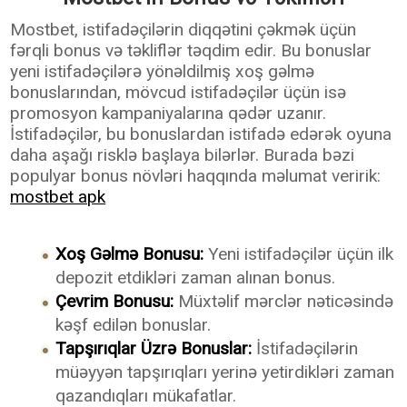
Mostbet, istifadəçilərin diqqətini çəkmək üçün
fərqli bonus və təkliflər təqdim edir. Bu bonuslar
yeni istifadəçilərə yönəldilmiş xoş gəlmə
bonuslarından, mövcud istifadəçilər üçün isə
promosyon kampaniyalarına qədər uzanır.
İstifadəçilər, bu bonuslardan istifadə edərək oyuna
daha aşağı risklə başlaya bilərlər. Burada bəzi
populyar bonus növləri haqqında məlumat veririk:
mostbet apk
Xoş Gəlmə Bonusu:
Yeni istifadəçilər üçün ilk
depozit etdikləri zaman alınan bonus.
Çevrim Bonusu:
Müxtəlif mərclər nəticəsində
kəşf edilən bonuslar.
Tapşırıqlar Üzrə Bonuslar:
İstifadəçilərin
müəyyən tapşırıqları yerinə yetirdikləri zaman
qazandıqları mükafatlar.