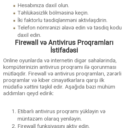
Hesabınıza daxil olun.
Təhlükəsizlik bölməsinə keçin.
İki faktorlu təsdiqlənməni aktivləşdirin.
Telefon nömrənizi əlavə edin və təsdiq kodu
daxil edin.
Firewall və Antivirus Proqramları
İstifadəsi
Online oyunlarda və internetin digər sahələrində,
kompüterinizin antivirus proqramı ilə qorunması
mütləqdir. Firewall və antivirus proqramları, zərərli
proqramlar və kiber cinayətkarlara qarşı ilk
müdafiə xəttini təşkil edir. Aşağıda bəzi mühüm
addımları qeyd edirik:
Etibarlı antivirus proqramı yükləyin və
müntəzəm olaraq yeniləyin.
Firewall funksiyasını aktiv edin.