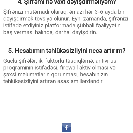
4. Şifrəmi nə vaxt dəyişdirməliyəm?
Şifrənizi mütəmadi olaraq, ən azı hər 3-6 ayda bir
dəyişdirmək tövsiyə olunur. Eyni zamanda, şifrənizi
istifadə etdiyiniz platformada şübhəli fəaliyyətin
baş verməsi halında, dərhal dəyişdirin.
5. Hesabımın təhlükəsizliyini necə artırım?
Güclü şifrələr, iki faktorlu təsdiqləmə, antivirus
proqramının istifadəsi, firewall aktiv olması və
şəxsi məlumatların qorunması, hesabınızın
təhlükəsizliyini artıran əsas amillərdəndir.