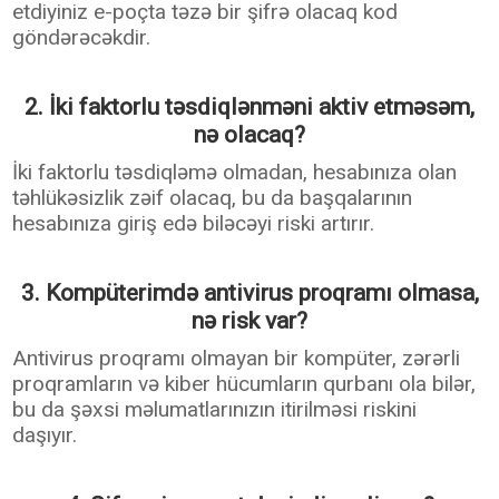
etdiyiniz e-poçta təzə bir şifrə olacaq kod
göndərəcəkdir.
2. İki faktorlu təsdiqlənməni aktiv etməsəm,
nə olacaq?
İki faktorlu təsdiqləmə olmadan, hesabınıza olan
təhlükəsizlik zəif olacaq, bu da başqalarının
hesabınıza giriş edə biləcəyi riski artırır.
3. Kompüterimdə antivirus proqramı olmasa,
nə risk var?
Antivirus proqramı olmayan bir kompüter, zərərli
proqramların və kiber hücumların qurbanı ola bilər,
bu da şəxsi məlumatlarınızın itirilməsi riskini
daşıyır.