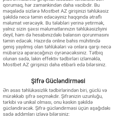
qorumaq, hər zamankindən daha vacibdir. Bu
məqalədə sizlərə Mostbet AZ girişinizi təhlükəsiz
şəkildə necə təmin edəcəyiniz haqqında ətraflı
məlumat verəcəyik. Bu tələbləri yerinə yetirmək,
yalnız sizin şəxsi məlumatlarınızın təhlükəsizliyini
deyil, həm də hesabınızdakı balansın qorunmasını
təmin edəcək. Hazırda online bahis mühitində
geniş yayılmış olan təhlükələri və onlara qarşı necə
mübarizə aparacağınızı öyrənəcəksiniz. Tətbiq
olunan sadə, lakin effektiv tədbirləri izləməklə,
Mostbet AZ girişinizi daha etibarlı edə bilərsiniz.
Şifrə Gücləndirməsi
Ən əsas təhlükəsizlik tədbirlərindən biri, güclü və
mürəkkəb şifrə seçməkdir. Şifrənizin uzunluğu,
tərkibi və unikal olması, onu kəskin şəkildə
gücləndirəcək. Şifrə gücləndirməsi üçün aşağıdakı
sadə addımları izləyə bilərsiniz: