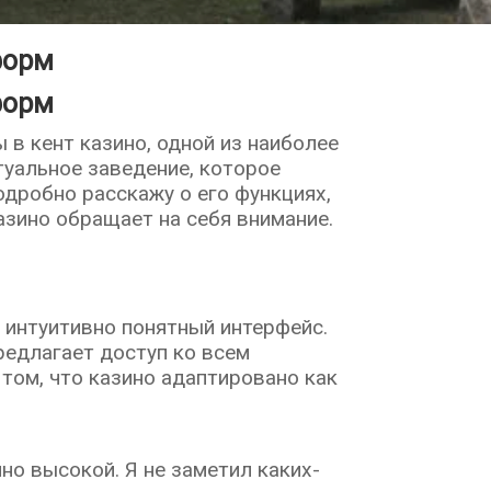
форм
форм
 в кент казино, одной из наиболее
туальное заведение, которое
одробно расскажу о его функциях,
азино обращает на себя внимание.
и интуитивно понятный интерфейс.
редлагает доступ ко всем
 том, что казино адаптировано как
но высокой. Я не заметил каких-