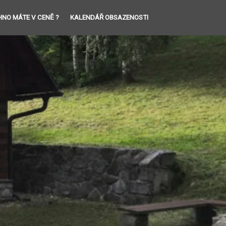
NO MÁTE V CENĚ ?
KALENDÁŘ OBSAZENOSTI