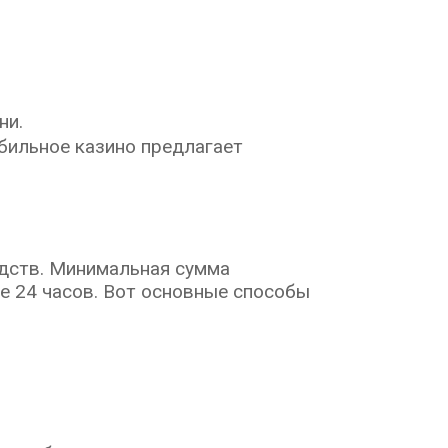
ни.
обильное казино предлагает
едств. Минимальная сумма
е 24 часов. Вот основные способы