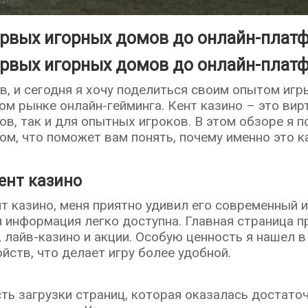
первых игорных домов до онлайн-плат
первых игорных домов до онлайн-плат
, и сегодня я хочу поделиться своим опытом игры
м рынке онлайн-гейминга. Кент казино – это вир
в, так и для опытных игроков. В этом обзоре я п
гом, что поможет вам понять, почему именно это к
ент казино
нт казино, меня приятно удивил его современный 
ся информация легко доступна. Главная страница п
 лайв-казино и акции. Особую ценность я нашел в
йств, что делает игру более удобной.
ь загрузки страниц, которая оказалась достаточ