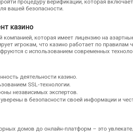
ройти процедуру верификации, которая включает
ля вашей безопасности.
ент казино
ой компанией, которая имеет лицензию на азартн
ирует игрокам, что казино работает по правилам 
ифруются с использованием современных технолог
нность деятельности казино.
зованием SSL-технологии.
роны независимых экспертов.
 уверены в безопасности своей информации и чес
горных домов до онлайн-платформ – это увлекате