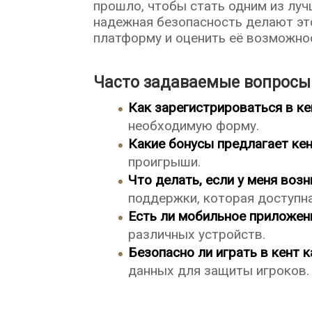
прошло, чтобы стать одним из луч
надежная безопасность делают эт
платформу и оценить её возможнос
Часто задаваемые вопросы 
Как зарегистрироваться в ке
необходимую форму.
Какие бонусы предлагает кен
проигрыши.
Что делать, если у меня воз
поддержки, которая доступна
Есть ли мобильное приложени
различных устройств.
Безопасно ли играть в кент 
данных для защиты игроков.