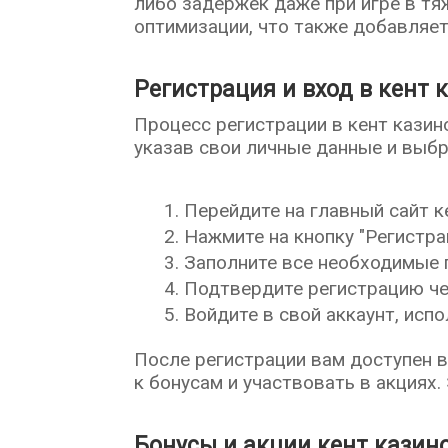
либо задержек даже при игре в тя
оптимизации, что также добавляе
Регистрация и вход в кент 
Процесс регистрации в кент казин
указав свои личные данные и выбр
Перейдите на главный сайт к
Нажмите на кнопку "Регистра
Заполните все необходимые 
Подтвердите регистрацию че
Войдите в свой аккаунт, испо
После регистрации вам доступен в
к бонусам и участвовать в акциях
Бонусы и акции кент казин