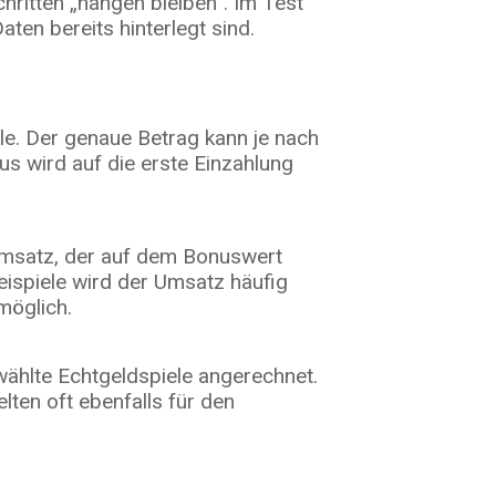
hritten „hängen bleiben“. Im Test
Daten bereits hinterlegt sind.
e. Der genaue Betrag kann je nach
nus wird auf die erste Einzahlung
Umsatz, der auf dem Bonuswert
eispiele wird der Umsatz häufig
möglich.
wählte Echtgeldspiele angerechnet.
lten oft ebenfalls für den