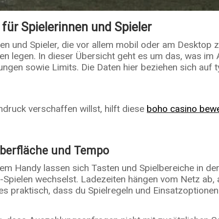
für Spielerinnen und Spieler
nnen und Spieler, die vor allem mobil oder am Deskto
n legen. In dieser Übersicht geht es um das, was im Al
gen sowie Limits. Die Daten hier beziehen sich auf 
druck verschaffen willst, hilft diese
boho casino bew
Oberfläche und Tempo
dem Handy lassen sich Tasten und Spielbereiche in de
-Spielen wechselst. Ladezeiten hängen vom Netz ab, ab
es praktisch, dass du Spielregeln und Einsatzoptionen 