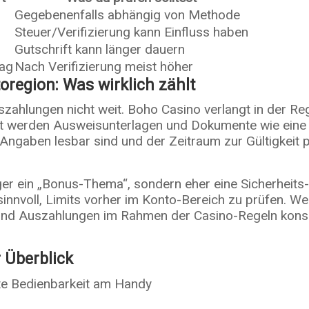
Gegebenenfalls abhängig von Methode
Steuer/Verifizierung kann Einfluss haben
Gutschrift kann länger dauern
Tag
Nach Verifizierung meist höher
toregion: Was wirklich zählt
zahlungen nicht weit. Boho Casino verlangt in der Re
rt werden Ausweisunterlagen und Dokumente wie eine
Angaben lesbar sind und der Zeitraum zur Gültigkeit p
ger ein „Bonus-Thema“, sondern eher eine Sicherheits
innvoll, Limits vorher im Konto-Bereich zu prüfen. W
 und Auszahlungen im Rahmen der Casino-Regeln konsi
r Überblick
ute Bedienbarkeit am Handy