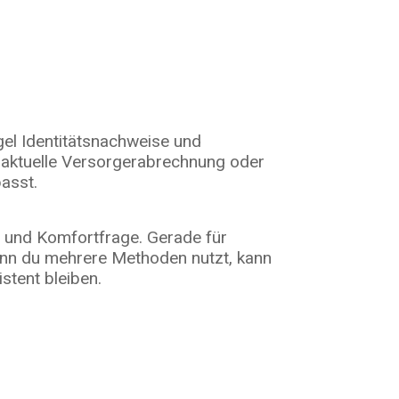
gel Identitätsnachweise und
 aktuelle Versorgerabrechnung oder
asst.
- und Komfortfrage. Gerade für
enn du mehrere Methoden nutzt, kann
stent bleiben.