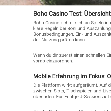
Boho Casino Test: Übersicht 
Boho Casino richtet sich an Spieleri
klare Regeln bei Boni und Auszahlunge
Bonusbedingungen, Ein- und Auszahlun
der Nutzung prüfen kann.
Wenn du dir zuerst einen schnellen Ein
vorab einzuordnen.
Mobile Erfahrung im Fokus: 
Die Plattform wirkt aufgeräumt. Auf 
zwischen Slots, Tischspielen und Live
überladen. Für Echtgeld-Sessions ist 