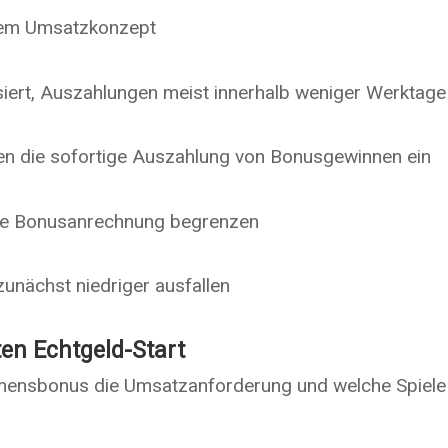
arem Umsatzkonzept
siert, Auszahlungen meist innerhalb weniger Werktage
n die sofortige Auszahlung von Bonusgewinnen ein
ie Bonusanrechnung begrenzen
zunächst niedriger ausfallen
ten Echtgeld-Start
mmensbonus die Umsatzanforderung und welche Spiele